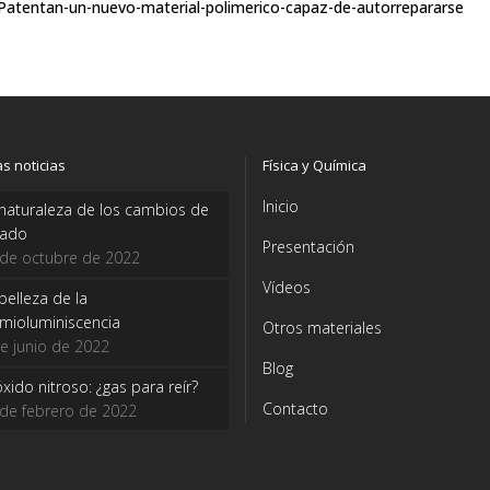
/Patentan-un-nuevo-material-polimerico-capaz-de-autorrepararse
as noticias
Física y Química
Inicio
naturaleza de los cambios de
tado
Presentación
 de octubre de 2022
Vídeos
belleza de la
mioluminiscencia
Otros materiales
e junio de 2022
Blog
óxido nitroso: ¿gas para reír?
Contacto
de febrero de 2022