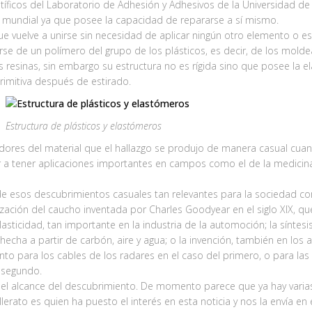
tíficos del Laboratorio de Adhesión y Adhesivos de la Universidad de
l mundial ya que posee la capacidad de repararse a sí mismo.
ue vuelve a unirse sin necesidad de aplicar ningún otro elemento o e
arse de un polímero del grupo de los plásticos, es decir, de los mo
resinas, sin embargo su estructura no es rígida sino que posee la e
rimitiva después de estirado.
Estructura de plásticos y elastómeros
idores del material que el hallazgo se produjo de manera casual cuan
 a tener aplicaciones importantes en campos como el de la medicina, 
e esos descubrimientos casuales tan relevantes para la sociedad co
zación del caucho inventada por Charles Goodyear en el siglo XIX, 
elasticidad, tan importante en la industria de la automoción; la síntes
echa a partir de carbón, aire y agua; o la invención, también en los añ
nto para los cables de los radares en el caso del primero, o para las 
l segundo.
l alcance del descubrimiento. De momento parece que ya hay varias
rato es quien ha puesto el interés en esta noticia y nos la envía en e