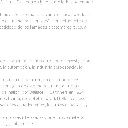
 Alicante. Este equipo ha desarrollado y patentado
stimulación externa. Otra característica novedosa
ldeables mediante calor, y más concretamente de
lasticidad de los llamados elastómeros pues, al
do estaban realizando otro tipo de investigación;
la automoción, la industria aeroespacial, la
mo en su día lo fueron, en el campo de los
que consiguió de este modo un material más
is del nailon, por Wallace H. Carothers en 1934,
os treinta, del polietileno y del teflón con usos
sartenes antiadherentes, los trajes espaciales y
 empresas interesadas por el nuevo material.
l siguiente enlace: