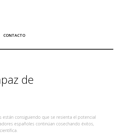
CONTACTO
apaz de
s están consiguiendo que se resienta el potencial
tigadores españoles continúan cosechando éxitos,
entífica.