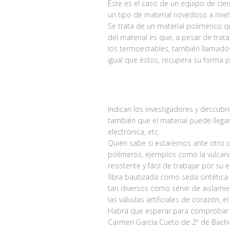
Este es el caso de un equipo de cien
un tipo de material novedoso a nive
Se trata de un material polimérico q
del material es que, a pesar de trat
los termoestables, también llamados 
igual que éstos, recupera su forma p
Indican los investigadores y descubr
también que el material puede llegar
electrónica, etc.
Quién sabe si estaremos ante otro d
polímeros, ejemplos como la vulcani
resistente y fácil de trabajar por su 
fibra bautizada como seda sintética h
tan diversos como servir de aislamie
las válvulas artificiales de corazón, e
Habrá que esperar para comprobar e
Carmen García Cueto de 2º de Bachille