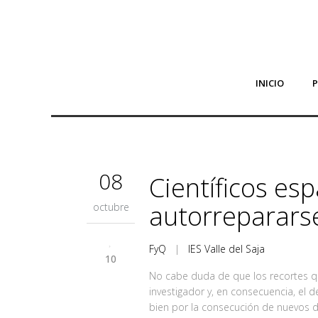
INICIO
08
Científicos es
autorreparars
octubre
FyQ
|
IES Valle del Saja
10
No cabe duda de que los recortes que
investigador y, en consecuencia, el 
bien por la consecución de nuevos de