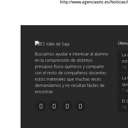
http://www.agenciasinc.es/Noticias
Últim
Buscamos ayudar e interesar al alumno
La 
en la comprensión de distintos
es
principios físico-químicos y compartir
14
con el resto de compañeros docentes
La 
estos materiales que muchas veces
qui
demandamos y no resultan fáciles de
7 d
encontrar.
El 
14 