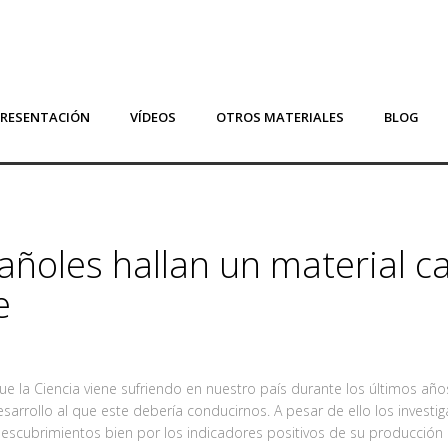
PRESENTACIÓN
VÍDEOS
OTROS MATERIALES
BLOG
pañoles hallan un material c
e
 la Ciencia viene sufriendo en nuestro país durante los últimos año
desarrollo al que este debería conducirnos. A pesar de ello los inves
scubrimientos bien por los indicadores positivos de su producción ci