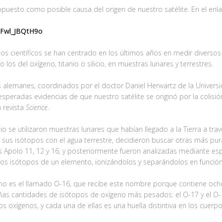
puesto como posible causa del origen de nuestro satélite. En el enl
=Fwl_JBQtH9o
, los científicos se han centrado en los últimos años en medir dive
os del oxígeno, titanio o silicio, en muestras lunares y terrestres.
 alemanes, coordinados por el doctor Daniel Herwartz de la Univer
peradas evidencias de que nuestro satélite se originó por la colisión 
a revista
Science
.
cipio se utilizaron muestras lunares que habían llegado a la Tierra a 
sus isótopos con el agua terrestre, decidieron buscar otras más pura
s Apolo 11, 12 y 16, y posteriormente fueron analizadas mediante e
 los isótopos de un elemento, ionizándolos y separándolos en función
geno es el llamado O-16, que recibe este nombre porque contiene oc
as cantidades de isótopos de oxígeno más pesados: el O-17 y el O-
s oxígenos, y cada una de ellas es una huella distintiva en los cuerpo