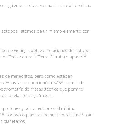
ace siguiente se observa una simulación de dicha
rsos isótopos –átomos de un mismo elemento con
sidad de Gotinga, obtuvo mediciones de isótopos
de Theia contra la Tierra. El trabajo apareció
través de meteoritos, pero como estaban
s. Estas las proporcionó la NASA a partir de
spectrometría de masas (técnica que permite
 de la relación carga/masa).
ho protones y ocho neutrones. El mínimo
18. Todos los planetas de nuestro Sistema Solar
s planetarios.