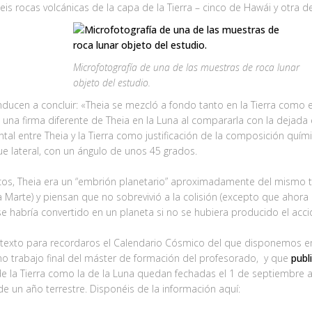
seis rocas volcánicas de la capa de la Tierra – cinco de Hawái y otra d
Microfotografía de una de las muestras de roca lunar
objeto del estudio.
onducen a concluir: «Theia se mezcló a fondo tanto en la Tierra como
una firma diferente de Theia en la Luna al compararla con la dejada en l
al entre Theia y la Tierra como justificación de la composición químic
e lateral, con un ángulo de unos 45 grados.
ficos, Theia era un “embrión planetario” aproximadamente del mismo 
Marte) y piensan que no sobrevivió a la colisión (excepto que ahora r
 habría convertido en un planeta si no se hubiera producido el acci
etexto para recordaros el Calendario Cósmico del que disponemos en
o trabajo final del máster de formación del profesorado, y que
pub
 la Tierra como la de la Luna quedan fechadas el 1 de septiembre al 
de un año terrestre. Disponéis de la información aquí: