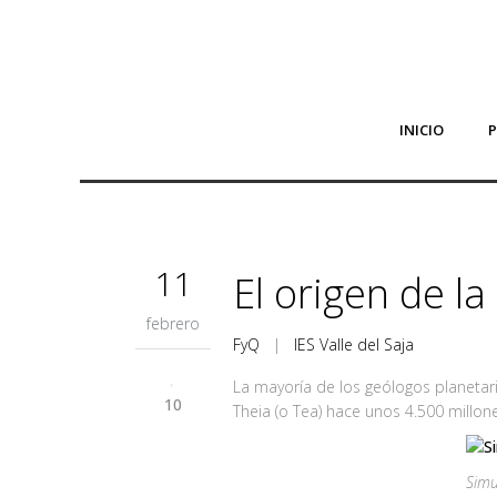
INICIO
11
El origen de l
febrero
FyQ
|
IES Valle del Saja
La mayoría de los geólogos planetar
10
Theia (o Tea) hace unos 4.500 millon
Simu