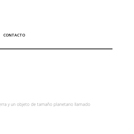
CONTACTO
ierra y un objeto de tamaño planetario llamado