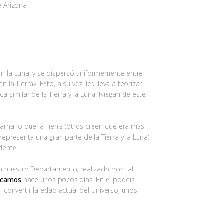
e Arizona-.
 en la Luna, y se dispersó uniformemente entre
a Tierra». Esto, a su vez, les lleva a teorizar
a similar de la Tierra y la Luna. Niegan de este
tamaño que la Tierra (otros creen que era más
epresenta una gran parte de la Tierra y la Luna);
dente.
 nuestro Departamento, realizado por Lali
licamos
hace unos pocos días. En él podéis
convertir la edad actual del Universo, unos