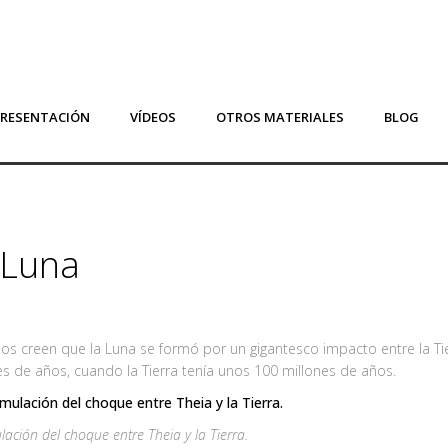
PRESENTACIÓN
VÍDEOS
OTROS MATERIALES
BLOG
a Luna
ios creen que la Luna se formó por un gigantesco impacto entre la T
es de años, cuando la Tierra tenía unos 100 millones de años.
lación del choque entre Theia y la Tierra.