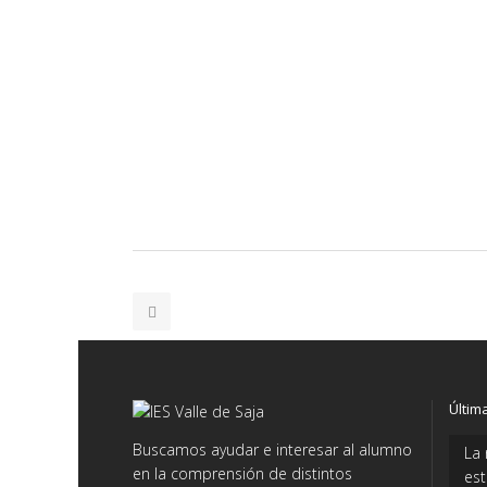
Últim
Buscamos ayudar e interesar al alumno
La 
en la comprensión de distintos
es