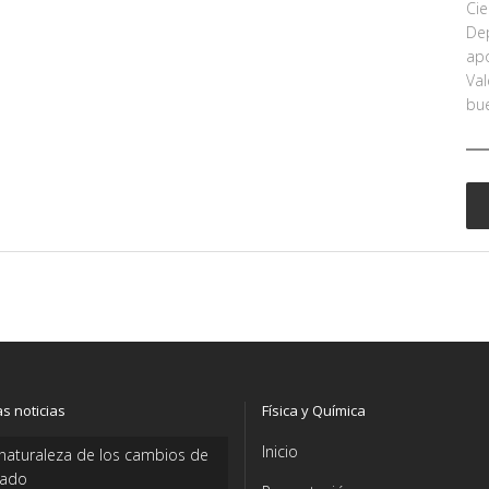
Cie
Dep
apo
Val
bue
as noticias
Física y Química
Inicio
naturaleza de los cambios de
tado