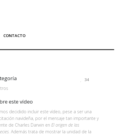
CONTACTO
tegoría
34
tros
bre este vídeo
os decidido incluir este vídeo, pese a ser una
icitación navideña, por el mensaje tan importante y
ente de Charles Darwin en
El origen de las
ecies.
Además trata de mostrar la unidad de la