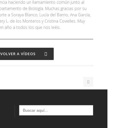
ncia haciendo un llamamiento común junto al
artamento de Biología. Muchas gracias por su
rte a Soraya Blanco, Lucía del Barrio, Ana García,
ery L. de los Monteros y Cristina Covielles. Muy
n año a todos los que nos leéis.
VOLVER A VÍDEOS
Buscar: