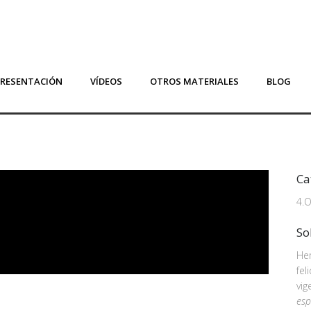
PRESENTACIÓN
VÍDEOS
OTROS MATERIALES
BLOG
Ca
4.O
So
Hem
fel
vig
esp