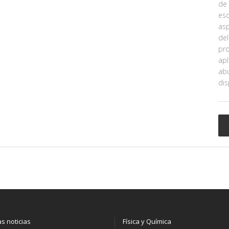
de 
esc
asp
del
pro
apl
abu
dis
as noticias
Física y Química