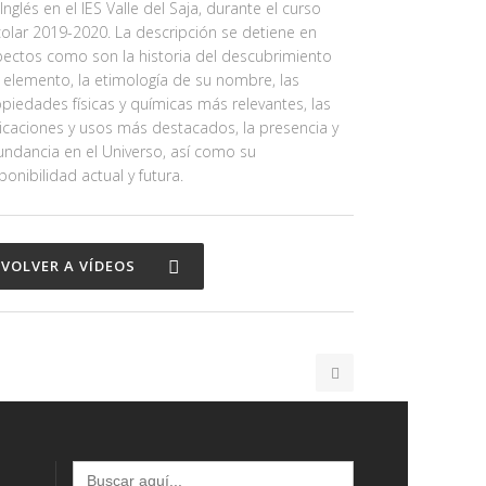
Inglés en el IES Valle del Saja, durante el curso
olar 2019-2020. La descripción se detiene en
ectos como son la historia del descubrimiento
 elemento, la etimología de su nombre, las
piedades físicas y químicas más relevantes, las
icaciones y usos más destacados, la presencia y
ndancia en el Universo, así como su
ponibilidad actual y futura.
VOLVER A VÍDEOS
Buscar: