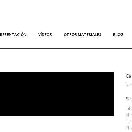
PRESENTACIÓN
VÍDEOS
OTROS MATERIALES
BLOG
Ca
5. 
So
In
el 
13 
El 