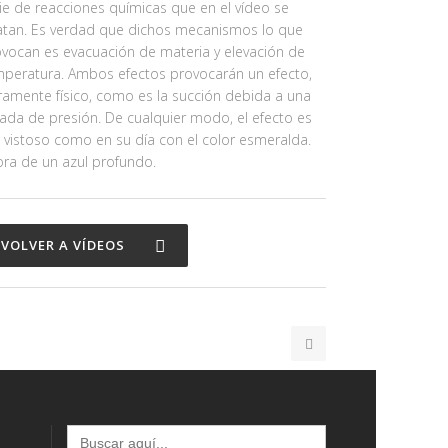
ie de reacciones químicas que en el vídeo se
atan. Es verdad que dichos mecanismos lo que
vocan es evacuación de materia y elevación de
mperatura. Ambos efectos provocarán un efecto,
ramente físico, como es la succión debida a una
ada de presión. De cualquier modo, el efecto es
 vistoso como en su día con el color esmeralda.
ra de un azul profundo.
VOLVER A VÍDEOS
Buscar: