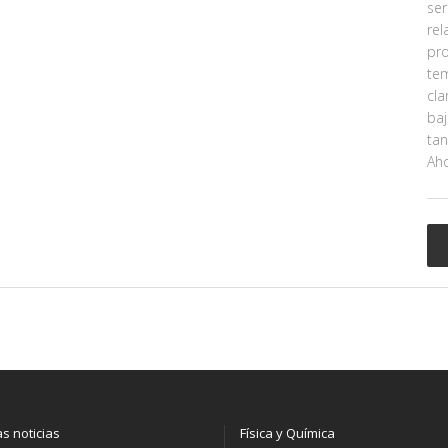
ser
rel
pro
te
cla
baj
tan
Aho
as noticias
Física y Química