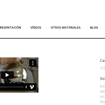
PRESENTACIÓN
VÍDEOS
OTROS MATERIALES
BLOG
Ca
3.Q
So
Est
den
lo
tít