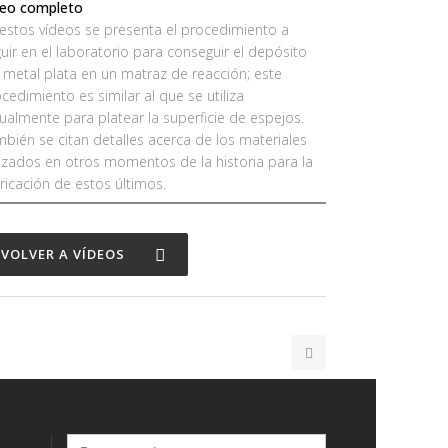
deo completo
estos vídeos se presenta el procedimiento a
uir en el laboratorio para conseguir el depósito
 metal plata en un matraz de reacción; este
cedimiento es similar al que se utiliza
ualmente para platear la superficie de espejos.
bién se citan detalles acerca de los materiales
lizados en otros momentos de la historia para la
ricación de estos últimos.
VOLVER A VÍDEOS
Buscar: