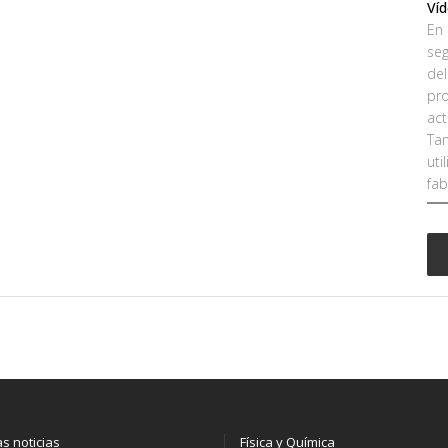
Ví
En 
seg
del
pro
act
Tam
uti
fab
as noticias
Física y Química