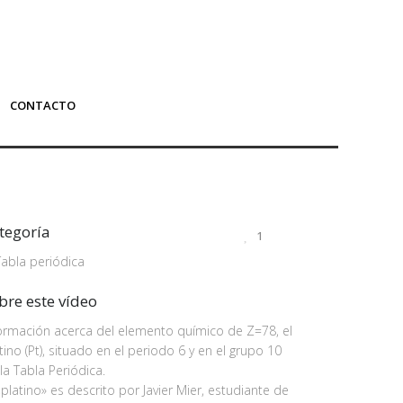
CONTACTO
tegoría
1
Tabla periódica
bre este vídeo
ormación acerca del elemento químico de Z=78, el
tino (Pt), situado en el periodo 6 y en el grupo 10
la Tabla Periódica.
«platino» es descrito por Javier Mier, estudiante de