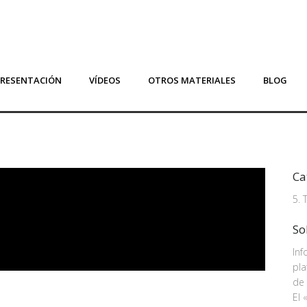
PRESENTACIÓN
VÍDEOS
OTROS MATERIALES
BLOG
Ca
5. 
So
Inf
pla
de 
El 