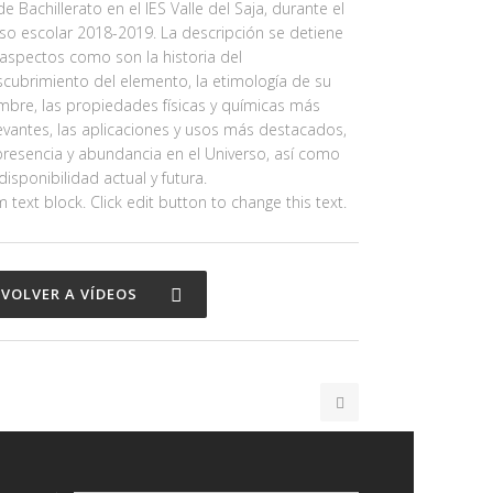
de Bachillerato en el IES Valle del Saja, durante el
so escolar 2018-2019. La descripción se detiene
aspectos como son la historia del
cubrimiento del elemento, la etimología de su
bre, las propiedades físicas y químicas más
evantes, las aplicaciones y usos más destacados,
presencia y abundancia en el Universo, así como
disponibilidad actual y futura.
m text block. Click edit button to change this text.
VOLVER A VÍDEOS