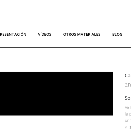
PRESENTACIÓN
VÍDEOS
OTROS MATERIALES
BLOG
Ca
2.F
So
Víd
la 
uni
a q