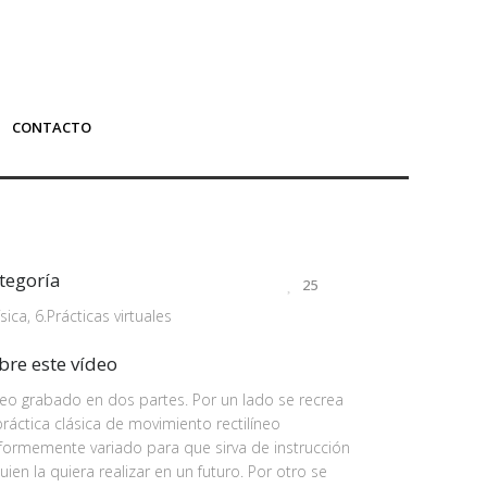
CONTACTO
tegoría
25
ísica, 6.Prácticas virtuales
bre este vídeo
eo grabado en dos partes. Por un lado se recrea
práctica clásica de movimiento rectilíneo
formemente variado para que sirva de instrucción
uien la quiera realizar en un futuro. Por otro se