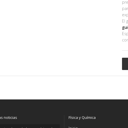
pre
par
ex
El 
gu
Esp
con
as noticias
Física y Química