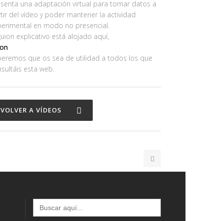
senta una adaptación virtual para tomar datos a
tir del vídeo y poder mantener la actividad
perimental en modo no presencial.
guion explicativo está alojado aquí,
ion
eremos que os sea de utilidad a todos los que
sultáis esta web.
VOLVER A VÍDEOS
Buscar: