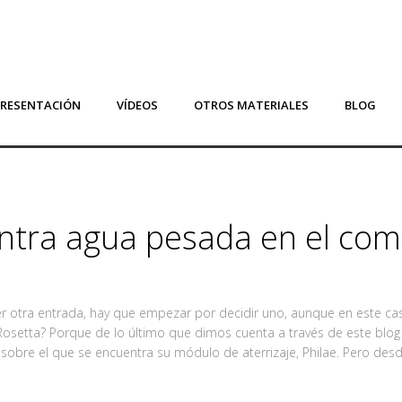
PRESENTACIÓN
VÍDEOS
OTROS MATERIALES
BLOG
tra agua pesada en el com
er otra entrada, hay que empezar por decidir uno, aunque en este c
Rosetta? Porque de lo último que dimos cuenta a través de este blog 
 sobre el que se encuentra su módulo de aterrizaje, Philae. Pero de