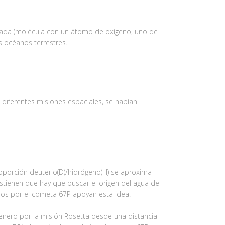
sada (molécula con un átomo de oxígeno, uno de
s océanos terrestres.
 diferentes misiones espaciales, se habían
roporción deuterio(D)/hidrógeno(H) se aproxima
stienen que hay que buscar el origen del agua de
dos por el cometa 67P apoyan esta idea.
 enero por la misión Rosetta desde una distancia