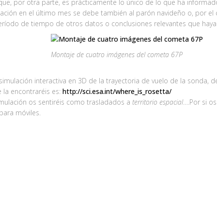
ue, por otra parte, es prácticamente lo único de lo que ha informado
ación en el último mes se debe también al parón navideño o, por el 
 período de tiempo de otros datos o conclusiones relevantes que haya
Montaje de cuatro imágenes del cometa 67P
imulación interactiva en 3D de la trayectoria de vuelo de la sonda, 
e la encontraréis es:
http://sci.esa.int/where_is_rosetta/
simulación os sentiréis como trasladados a
territorio espacial
….Por si o
para móviles.