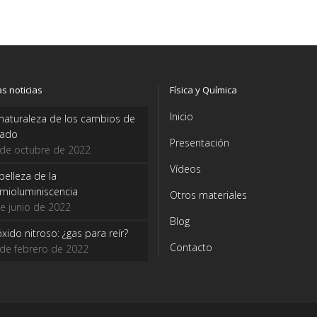
as noticias
Física y Química
Inicio
naturaleza de los cambios de
tado
Presentación
 de octubre de 2022
Vídeos
belleza de la
mioluminiscencia
Otros materiales
e junio de 2022
Blog
óxido nitroso: ¿gas para reír?
Contacto
de febrero de 2022