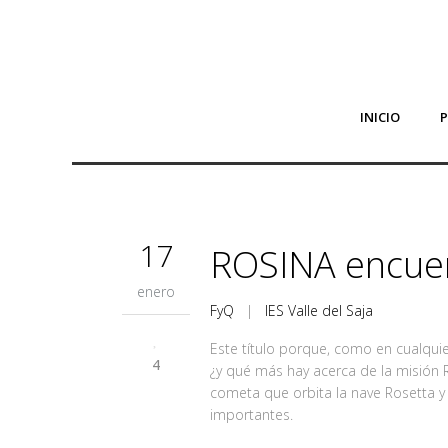
INICIO
17
ROSINA encuen
enero
FyQ
|
IES Valle del Saja
Este título porque, como en cualqui
4
¿y qué más hay acerca de la misión 
cometa que orbita la nave Rosetta y
importantes.