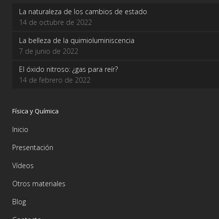
La naturaleza de los cambios de estado
14 de octubre de 2022
La belleza de la quimioluminiscencia
7 de junio de 2022
El óxido nitroso: ¿gas para reír?
14 de febrero de 2022
Física y Química
Inicio
Presentación
Vídeos
Otros materiales
Blog