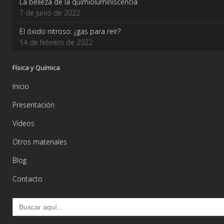
La belleza de la quimioluminiscencia
7 de junio de 2022
El óxido nitroso: ¿gas para reír?
14 de febrero de 2022
Física y Química
Inicio
Presentación
Vídeos
Otros materiales
Blog
Contacto
Buscar: