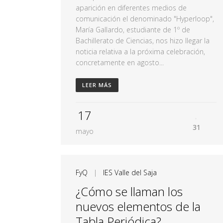
aparición en diferentes medios de
comunicación el denominado "Hyperloop",
María Gallardo, estudiante de 1º de
Bachillerato de Ciencias, nos hizo llegar la
noticia relativa a la próxima celebración,
concretamente en agosto...
LEER MÁS
17
31
mayo
FyQ
|
IES Valle del Saja
¿Cómo se llaman los
nuevos elementos de la
Tabla Periódica?