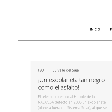
INICIO
FyQ
|
IES Valle del Saja
¡Un exoplaneta tan negro
como el asfalto!
El telescopio espacial Hubble de la
NASA/ESA detectó en 2008 un exoplaneta
(planeta fuera del Sistema Solar), al que se