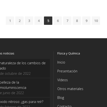
1
2
3
4
5
6
7
8
9
10
as noticias
Física y Química
Inicio
naturaleza de los cambios de
tado
Presentación
 de octubre de 2022
Vídeos
belleza de la
mioluminiscencia
Otros materiales
e junio de 2022
Blog
óxido nitroso: ¿gas para reír?
Contacto
de febrero de 2022