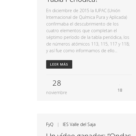
En diciembre de 2015 la IUPAC (Unión
Internacional de Química Pura y Aplicada)
confirmaba el descubrimiento de los
cuatro elementos que completan el
séptimo período de la tabla periódica, los
de números atómicos 113, 115, 117 y 118;
y así fue como informamos de ello...
LEER MÁS
28
18
noviembre
FyQ
|
IES Valle del Saja
Un vídeo ganador: “Ondas