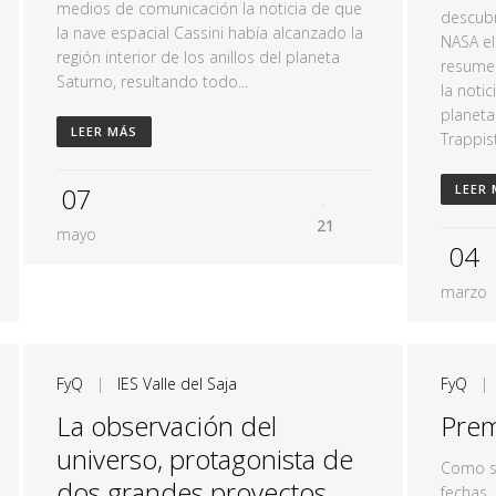
medios de comunicación la noticia de que
descubr
la nave espacial Cassini había alcanzado la
NASA el
región interior de los anillos del planeta
resumen
Saturno, resultando todo...
la noti
planeta
LEER MÁS
Trappist
07
LEER
21
mayo
04
marzo
FyQ
|
IES Valle del Saja
FyQ
La observación del
Prem
universo, protagonista de
Como s
dos grandes proyectos
fechas,