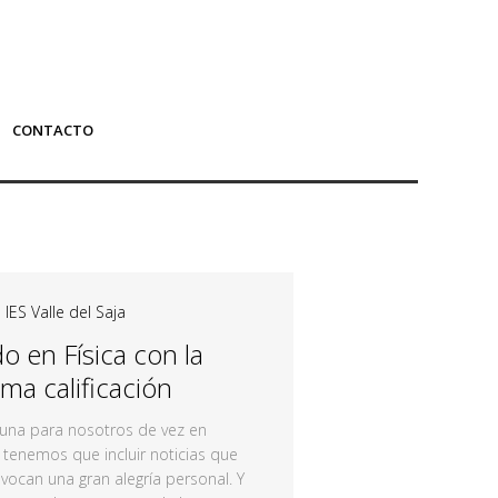
CONTACTO
|
IES Valle del Saja
o en Física con la
ma calificación
tuna para nosotros de vez en
tenemos que incluir noticias que
vocan una gran alegría personal. Y