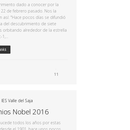
imiento dado a conocer por la
 22 de febrero pasado. Nos la
 así: "Hace pocos días se difundió
cia del descubrimiento de siete
s orbitando alrededor de la estrella
-1,...
 MÁS
11
|
IES Valle del Saja
ios Nobel 2016
ucede todos los años por estas
 desde el 1901, hace unos pocos