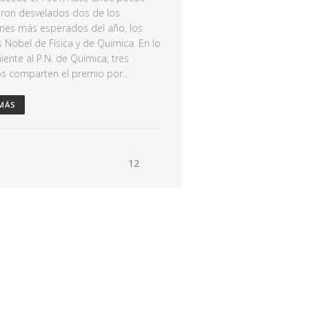
eron desvelados dos de los
nes más esperados del año, los
 Nobel de Física y de Química. En lo
iente al P.N. de Química, tres
s comparten el premio por...
 MÁS
12
e