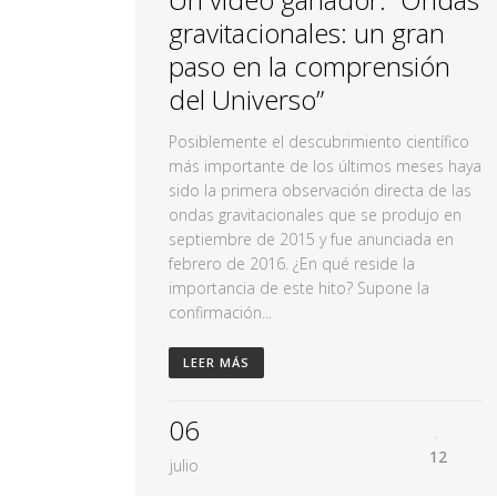
gravitacionales: un gran
paso en la comprensión
del Universo”
Posiblemente el descubrimiento científico
más importante de los últimos meses haya
sido la primera observación directa de las
ondas gravitacionales que se produjo en
septiembre de 2015 y fue anunciada en
febrero de 2016. ¿En qué reside la
importancia de este hito? Supone la
confirmación...
LEER MÁS
06
12
julio