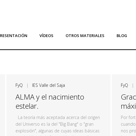
PRESENTACIÓN
VÍDEOS
OTROS MATERIALES
BLOG
FyQ
|
IES Valle del Saja
FyQ
ALMA y el nacimiento
Grad
estelar.
máxi
La teoría más aceptada acerca del origen
Por for
del Universo es la del "Big Bang" o "gran
cuando 
explosión", algunas de cuyas ideas básicas
nos pro