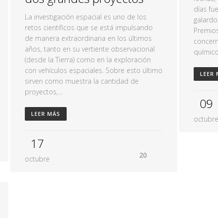
días fu
La investigación espacial es uno de los
galardo
retos científicos que se está impulsando
Premios
de manera extraordinaria en los últimos
concern
años, tanto en su vertiente observacional
químico
(desde la Tierra) como en la exploración
con vehículos espaciales. Sobre esto último
LEER
sirven como muestra la cantidad de
proyectos,...
09
LEER MÁS
octubr
17
20
octubre