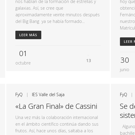
nos hablan de la formación de estrellas y
hoy qu
galaxias. Así, se cree que
obtenci
aproximadamente veinte minutos después
Fernán
del Big Bang ya se había formado...
nuestro
Matrícul
LEER MÁS
LEER
01
30
13
octubre
junio
FyQ
|
IES Valle del Saja
FyQ
«La Gran Final» de Cassini
Se d
sist
Una vez más la colaboración internacional
en el ámbito científico continúa dando sus
Alguno
frutos. Así, hace unos días, saltaba a los
bachill