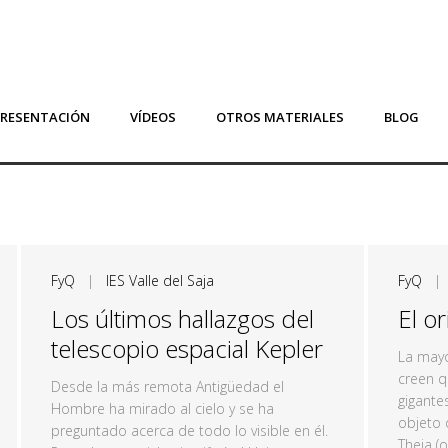
PRESENTACIÓN
VÍDEOS
OTROS MATERIALES
BLOG
FyQ
|
IES Valle del Saja
FyQ
Los últimos hallazgos del
El o
telescopio espacial Kepler
La mayo
creen q
Desde la más remota Antigüedad el
gigante
Hombre ha mirado al cielo y se ha
objeto 
preguntado acerca de todo lo visible en él.
Theia (