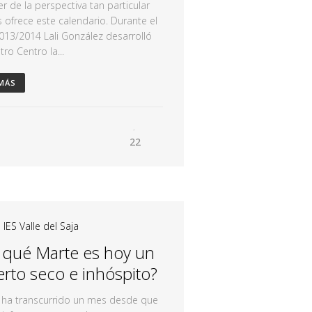
er de la perspectiva tan particular
 ofrece este calendario. Durante el
013/2014 Lali González desarrolló
ro Centro la...
 MÁS
22
|
IES Valle del Saja
 qué Marte es hoy un
erto seco e inhóspito?
 ha transcurrido un mes desde que