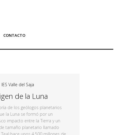
CONTACTO
|
IES Valle del Saja
rigen de la Luna
ría de los geólogos planetarios
ue la Luna se formó por un
sco impacto entre la Tierra y un
de tamaño planetario llamado
o Tea) hace unos 4.500 millones de