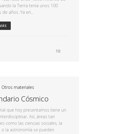
uando la Tierra tenía unos 100
s de años. Ya en...
 MÁS
10
|
Otros materiales
ndario Cósmico
rial que hoy presentamos tiene un
nterdisciplinar. Así, áreas tan
tes como las ciencias sociales, la
a o la astronomía se pueden