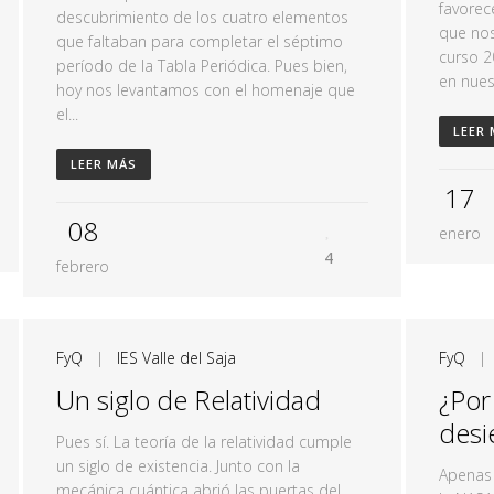
favorec
descubrimiento de los cuatro elementos
que nos
que faltaban para completar el séptimo
curso 2
período de la Tabla Periódica. Pues bien,
en nuest
hoy nos levantamos con el homenaje que
el...
LEER
LEER MÁS
17
08
enero
4
febrero
FyQ
|
IES Valle del Saja
FyQ
Un siglo de Relatividad
¿Por
desi
Pues sí. La teoría de la relatividad cumple
un siglo de existencia. Junto con la
Apenas
mecánica cuántica abrió las puertas del