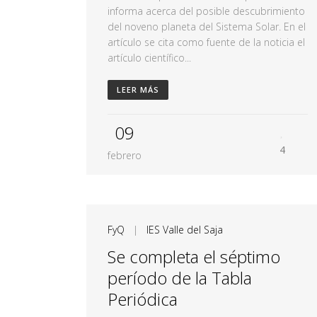
informa acerca del posible descubrimiento
del noveno planeta del Sistema Solar. En el
artículo se cita como fuente de la noticia el
artículo científico...
LEER MÁS
09
4
febrero
FyQ
|
IES Valle del Saja
Se completa el séptimo
período de la Tabla
Periódica