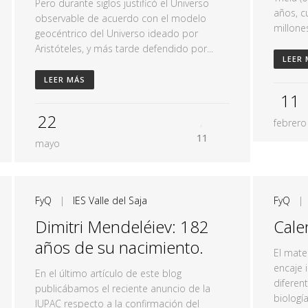
Pero durante siglos justificó el Universo
años, c
observable de acuerdo con el modelo
millone
geocéntrico del Universo ideado por
Aristóteles, y más tarde defendido por...
LEER
LEER MÁS
11
22
febrero
11
mayo
FyQ
|
IES Valle del Saja
FyQ
Dimitri Mendeléiev: 182
Cale
años de su nacimiento.
El mate
encaje i
En el último artículo de este blog
diferen
publicábamos el reciente anuncio de la
biologí
IUPAC respecto a la confirmación del