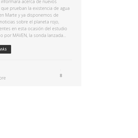
 informara acerca de nuevos
s que prueban la existencia de agua
 en Marte y ya disponemos de
noticias sobre el planeta rojo,
entes en esta ocasión del estudio
do por MAVEN, la sonda lanzada...
 MÁS
8
bre