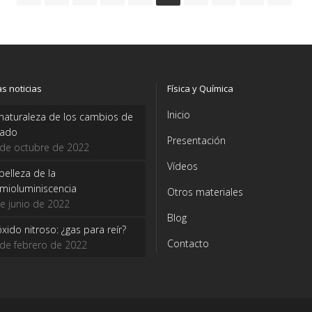
as noticias
Física y Química
Inicio
naturaleza de los cambios de
tado
Presentación
 de octubre de 2022
Vídeos
belleza de la
mioluminiscencia
Otros materiales
e junio de 2022
Blog
óxido nitroso: ¿gas para reír?
Contacto
de febrero de 2022