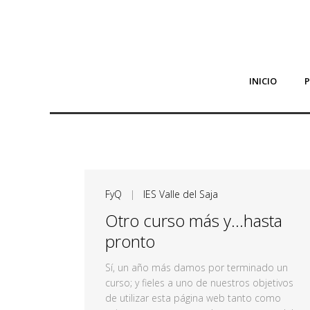
INICIO
FyQ
|
IES Valle del Saja
Otro curso más y…hasta
pronto
Sí, un año más damos por terminado un
curso; y fieles a uno de nuestros objetivos
de utilizar esta página web tanto como