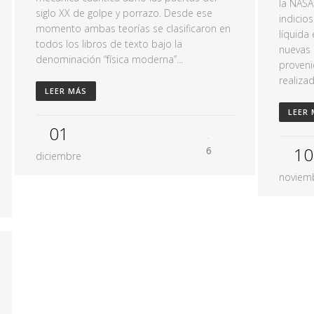
la NASA
siglo XX de golpe y porrazo. Desde ese
indicio
momento ambas teorías se clasificaron en
líquida
todos los libros de texto bajo la
nuevas 
denominación “física moderna”...
proveni
realiza
LEER MÁS
LEER
01
10
6
diciembre
noviem