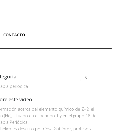
CONTACTO
tegoría
5
Tabla periódica
bre este vídeo
ormación acerca del elemento químico de Z=2, el
io (He), situado en el periodo 1 y en el grupo 18 de
Tabla Periódica.
«helio» es descrito por Cova Gutiérrez, profesora