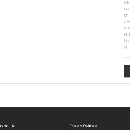
de 
cur
en 
des
nom
rel
la 
su 
as noticias
Física y Química