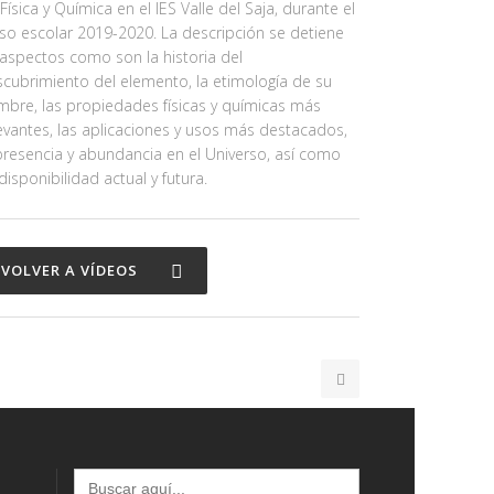
Física y Química en el IES Valle del Saja, durante el
so escolar 2019-2020. La descripción se detiene
aspectos como son la historia del
cubrimiento del elemento, la etimología de su
bre, las propiedades físicas y químicas más
evantes, las aplicaciones y usos más destacados,
presencia y abundancia en el Universo, así como
disponibilidad actual y futura.
VOLVER A VÍDEOS
Buscar: