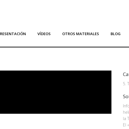
PRESENTACIÓN
VÍDEOS
OTROS MATERIALES
BLOG
Ca
5. 
So
Inf
hel
la 
El 