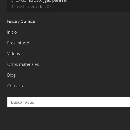
El óxido nitroso: ¿gas para reír?
14 de febrero de 2022
Física y Química
Inicio
Presentación
Vídeos
Otros materiales
Blog
Contacto
Buscar: