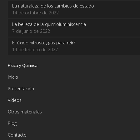
La naturaleza de los cambios de estado
14 de octubre de 2022
La belleza de la quimioluminiscencia
7 de junio de 2022
El óxido nitroso: ¿gas para reír?
14 de febrero de 2022
Física y Química
Inicio
Presentación
Vídeos
Otros materiales
Blog
Contacto